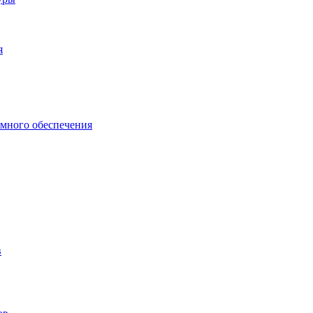
я
много обеспечения
в