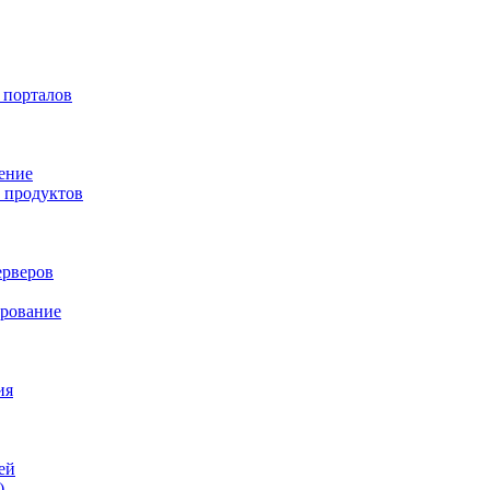
 порталов
ение
 продуктов
ерверов
ирование
ия
ей
)