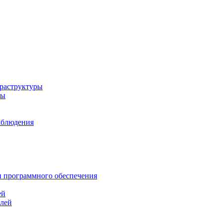
раструктуры
ры
аблюдения
и программного обеспечения
ей
елей